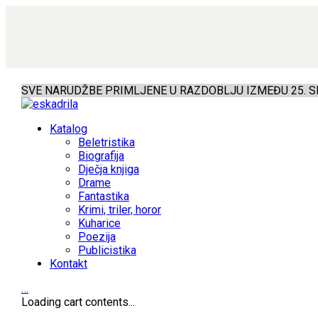
SVE NARUDŽBE PRIMLJENE U RAZDOBLJU IZMEĐU 25. SR
Katalog
Beletristika
Biografija
Dječja knjiga
Drame
Fantastika
Krimi, triler, horor
Kuharice
Poezija
Publicistika
Kontakt
…
Loading cart contents...