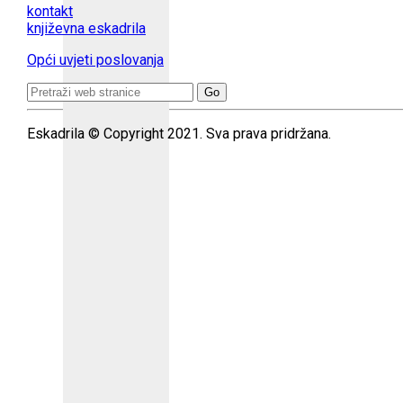
kontakt
književna eskadrila
Opći uvjeti poslovanja
Search
for:
Eskadrila © Copyright 2021. Sva prava pridržana.