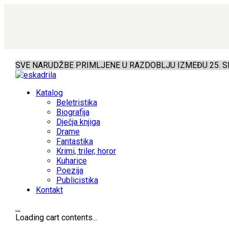
SVE NARUDŽBE PRIMLJENE U RAZDOBLJU IZMEĐU 25. SR
Katalog
Beletristika
Biografija
Dječja knjiga
Drame
Fantastika
Krimi, triler, horor
Kuharice
Poezija
Publicistika
Kontakt
…
Loading cart contents...