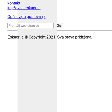
kontakt
književna eskadrila
Opći uvjeti poslovanja
Search
for:
Eskadrila © Copyright 2021. Sva prava pridržana.