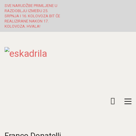
SVE NARUDŽBE PRIMLJENE U
RAZDOBLJU IZMEĐU 25.
SRPNJA I 16. KOLOVOZA BIT ĆE
REALIZIRANE NAKON 17.
KOLOVOZA. HVALA!
Franco Donatelli