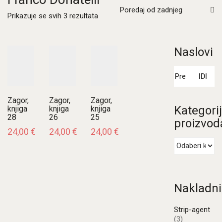
Poredaj od zadnjeg
Poredano
Prikazuje se svih 3 rezultata
po
najnovijem
Naslovi
Pretraži:
IDI
Zagor,
Zagor,
Zagor,
Kategori
knjiga
knjiga
knjiga
28
26
25
proizvod
24,00
€
24,00
€
24,00
€
Nakladni
Strip-agent
(3)