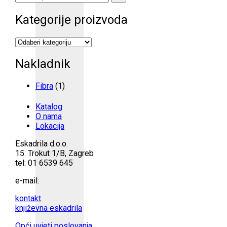
Kategorije proizvoda
Nakladnik
Fibra
(1)
Katalog
O nama
Lokacija
Eskadrila d.o.o.
15. Trokut 1/B, Zagreb
tel: 01 6539 645
e-mail:
kontakt
književna eskadrila
Opći uvjeti poslovanja