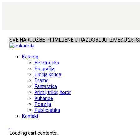
SVE NARUDŽBE PRIMLJENE U RAZDOBLJU IZMEĐU 25. SR
Katalog
Beletristika
Biografija
Dječja knjiga
Drame
Fantastika
Krimi, triler, horor
Kuharice
Poezija
Publicistika
Kontakt
…
Loading cart contents...