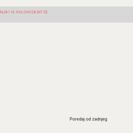
JA I 16. KOLOVOZA BIT ĆE
Poredaj od zadnjeg