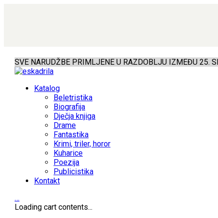
SVE NARUDŽBE PRIMLJENE U RAZDOBLJU IZMEĐU 25. SR
Katalog
Beletristika
Biografija
Dječja knjiga
Drame
Fantastika
Krimi, triler, horor
Kuharice
Poezija
Publicistika
Kontakt
…
Loading cart contents...