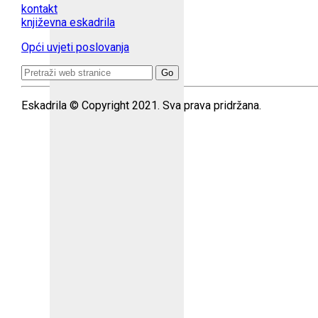
kontakt
književna eskadrila
Opći uvjeti poslovanja
Search
for:
Eskadrila © Copyright 2021. Sva prava pridržana.