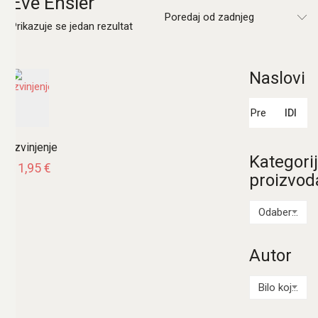
Eve Ensler
Poredaj od zadnjeg
Prikazuje se jedan rezultat
Naslovi
Pretraži:
IDI
Izvinjenje
Kategori
11,95
€
proizvod
Odaberi kategoriju
Autor
Bilo koji Autor