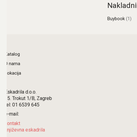
Nakladni
Buybook
(1)
Katalog
O nama
Lokacija
Eskadrila d.o.o.
15. Trokut 1/B, Zagreb
tel: 01 6539 645
e-mail:
kontakt
književna eskadrila