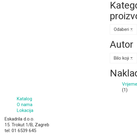
Katego
proizv
Odaberi kategoriju
Autor
Bilo koji Autor
Nakla
Vrijem
(1)
Katalog
O nama
Lokacija
Eskadrila d.o.o.
15. Trokut 1/B, Zagreb
tel: 01 6539 645