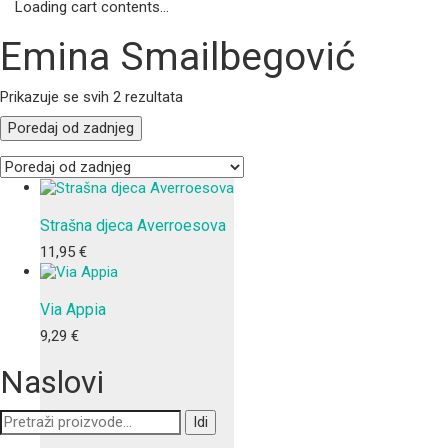
Loading cart contents...
Emina Smailbegović
Poredano
Prikazuje se svih 2 rezultata
po
Poredaj od zadnjeg
najnovijem
Strašna djeca Averroesova
11,95
€
Via Appia
9,29
€
Naslovi
Pretraži:
Idi