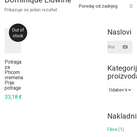
Poredaj od zadnjeg
Prikazuje se jedan rezultat
Out of
Naslovi
stock
Pretraži:
IDI
Potraga
Kategori
za
Pticom
proizvod
vremena:
Prije
potrage
33,18
€
Nakladni
Fibra
(1)