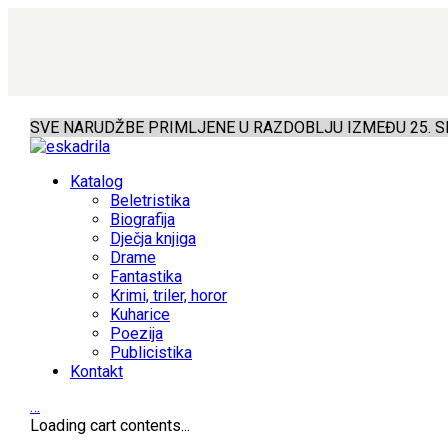
SVE NARUDŽBE PRIMLJENE U RAZDOBLJU IZMEĐU 25. SR
Katalog
Beletristika
Biografija
Dječja knjiga
Drame
Fantastika
Krimi, triler, horor
Kuharice
Poezija
Publicistika
Kontakt
…
Loading cart contents...