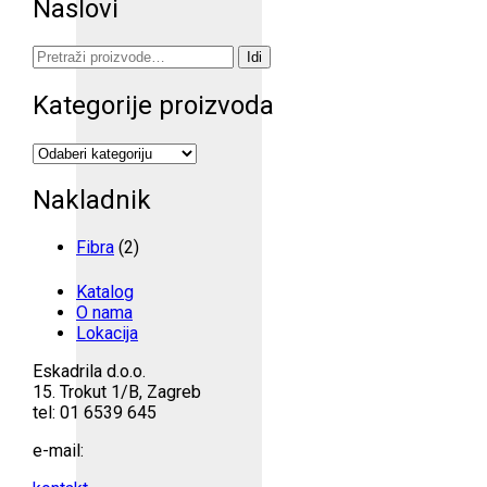
Naslovi
Pretraži:
Idi
Kategorije proizvoda
Nakladnik
Fibra
(2)
Katalog
O nama
Lokacija
Eskadrila d.o.o.
15. Trokut 1/B, Zagreb
tel: 01 6539 645
e-mail: