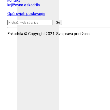
kontakt
književna eskadrila
Opći uvjeti poslovanja
Search
for:
Eskadrila © Copyright 2021. Sva prava pridržana.