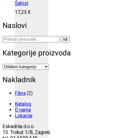
Šahist
17,25
€
Naslovi
Pretraži:
Idi
Kategorije proizvoda
Nakladnik
Fibra
(2)
Katalog
O nama
Lokacija
Eskadrila d.o.o.
15. Trokut 1/B, Zagreb