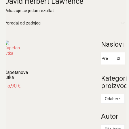
David Herbert Lawrence
Prikazuje se jedan rezultat
Poredaj od zadnjeg
Naslovi
Pretraži:
IDI
Kapetanova
Kategori
lutka
proizvod
15,90
€
Odaberi kategoriju
Autor