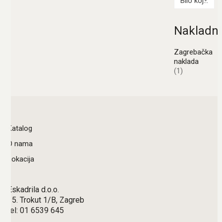
Bilo koji Autor
Nakladni
Zagrebačka
naklada
(1)
Katalog
O nama
Lokacija
Eskadrila d.o.o.
15. Trokut 1/B, Zagreb
tel: 01 6539 645