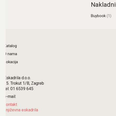
Nakladni
Buybook
(1)
Katalog
O nama
Lokacija
Eskadrila d.o.o.
15. Trokut 1/B, Zagreb
tel: 01 6539 645
e-mail:
kontakt
književna eskadrila