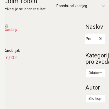
Colm Tóibín
Poredaj od zadnjeg
Prikazuje se jedan rezultat
Naslovi
Pretraži:
IDI
Čarobnjak
Kategori
16,00
€
proizvod
Odaberi kategoriju
Autor
Bilo koji Autor