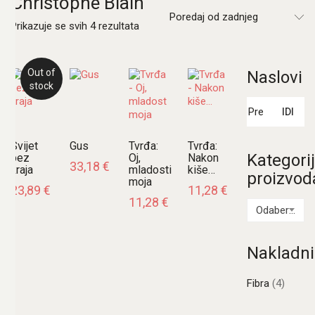
Christophe Blain
Poredaj od zadnjeg
Poredano
Prikazuje se svih 4 rezultata
po
najnovijem
Out of
Naslovi
stock
Pretraži:
IDI
Svijet
Gus
Tvrđa:
Tvrđa:
Kategori
bez
Oj,
Nakon
33,18
€
kraja
mladosti
kiše…
proizvod
moja
23,89
€
11,28
€
11,28
€
Odaberi kategoriju
Nakladni
Fibra
(4)