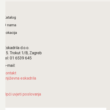
Katalog
O nama
Lokacija
Eskadrila d.o.o.
15. Trokut 1/B, Zagreb
tel: 01 6539 645
e-mail:
kontakt
književna eskadrila
Opći uvjeti poslovanja
Search