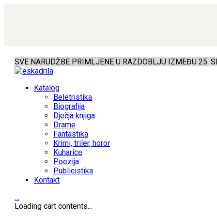
SVE NARUDŽBE PRIMLJENE U RAZDOBLJU IZMEĐU 25. SR
Katalog
Beletristika
Biografija
Dječja knjiga
Drame
Fantastika
Krimi, triler, horor
Kuharice
Poezija
Publicistika
Kontakt
…
Loading cart contents...