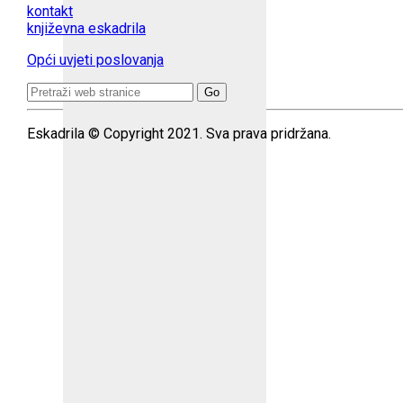
kontakt
književna eskadrila
Opći uvjeti poslovanja
Search
for:
Eskadrila © Copyright 2021. Sva prava pridržana.