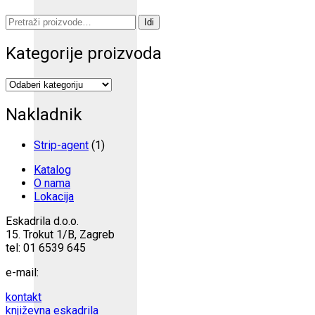
Pretraži:
Idi
Kategorije proizvoda
Nakladnik
Strip-agent
(1)
Katalog
O nama
Lokacija
Eskadrila d.o.o.
15. Trokut 1/B, Zagreb
tel: 01 6539 645
e-mail:
kontakt
književna eskadrila