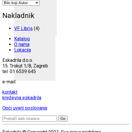
Nakladnik
VF Libris
(4)
Katalog
O nama
Lokacija
Eskadrila d.o.o.
15. Trokut 1/B, Zagreb
tel: 01 6539 645
e-mail:
kontakt
književna eskadrila
Opći uvjeti poslovanja
Search
for: