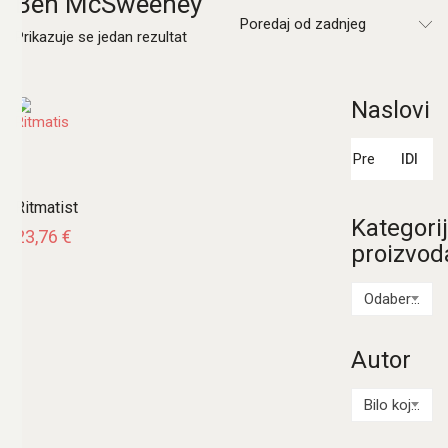
Ben McSweeney
Poredaj od zadnjeg
Prikazuje se jedan rezultat
Naslovi
Pretraži:
IDI
Ritmatist
Kategori
23,76
€
proizvod
Odaberi kategoriju
Autor
Bilo koji Autor