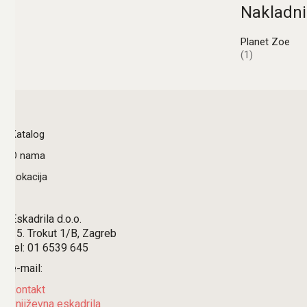
Nakladni
Planet Zoe
(1)
Katalog
O nama
Lokacija
Eskadrila d.o.o.
15. Trokut 1/B, Zagreb
tel: 01 6539 645
e-mail:
kontakt
književna eskadrila