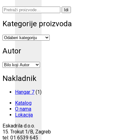
Pretraži:
Idi
Kategorije proizvoda
Autor
Nakladnik
Hangar 7
(1)
Katalog
O nama
Lokacija
Eskadrila d.o.o.
15. Trokut 1/B, Zagreb
tel: 01 6539 645