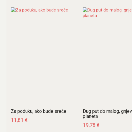
najnovijem
Za poduku, ako bude sreće
Dug put do malog, gnje
planeta
11,81
€
19,78
€