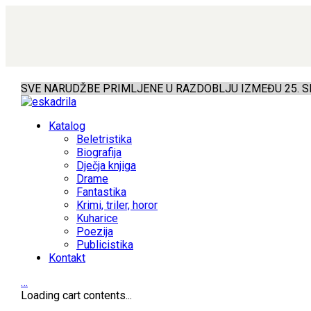
SVE NARUDŽBE PRIMLJENE U RAZDOBLJU IZMEĐU 25. SR
Katalog
Beletristika
Biografija
Dječja knjiga
Drame
Fantastika
Krimi, triler, horor
Kuharice
Poezija
Publicistika
Kontakt
…
Loading cart contents...