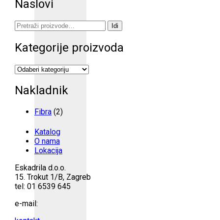
Naslovi
Pretraži:
Idi
Kategorije proizvoda
Nakladnik
Fibra
(2)
Katalog
O nama
Lokacija
Eskadrila d.o.o.
15. Trokut 1/B, Zagreb
tel: 01 6539 645
e-mail: