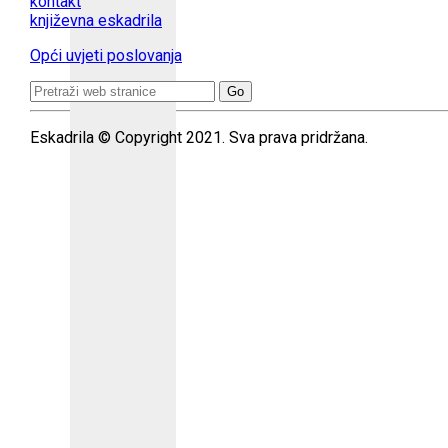
kontakt
književna eskadrila
Opći uvjeti poslovanja
Search
for:
Eskadrila © Copyright 2021. Sva prava pridržana.