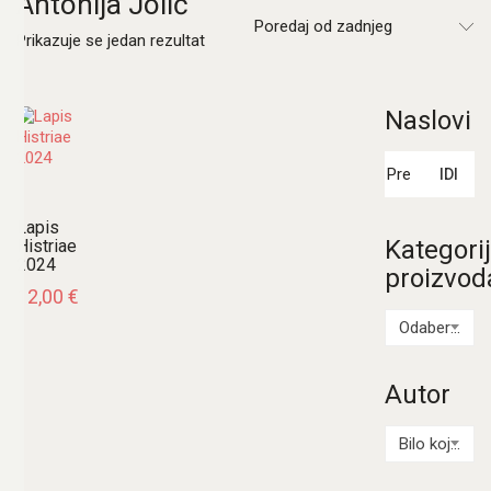
Antonija Jolić
Poredaj od zadnjeg
Prikazuje se jedan rezultat
Naslovi
Pretraži:
IDI
Lapis
Kategori
Histriae
2024
proizvod
12,00
€
Odaberi kategoriju
Autor
Bilo koji Autor