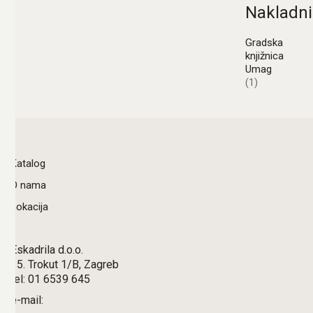
Nakladni
Gradska
knjižnica
Umag
(1)
Katalog
O nama
Lokacija
Eskadrila d.o.o.
15. Trokut 1/B, Zagreb
tel: 01 6539 645
e-mail: