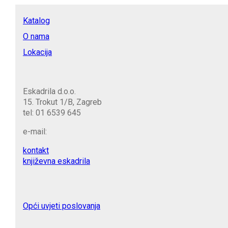
Katalog
O nama
Lokacija
Eskadrila d.o.o.
15. Trokut 1/B, Zagreb
tel: 01 6539 645
e-mail:
kontakt
književna eskadrila
Opći uvjeti poslovanja