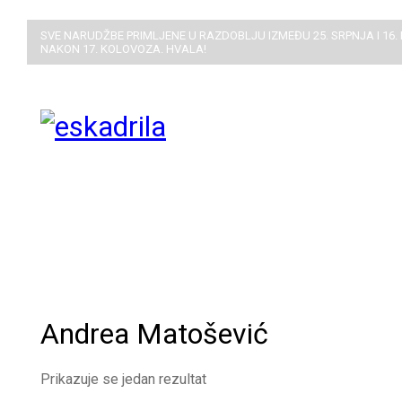
SVE NARUDŽBE PRIMLJENE U RAZDOBLJU IZMEĐU 25. SRPNJA I 16.
NAKON 17. KOLOVOZA. HVALA!
Andrea Matošević
Prikazuje se jedan rezultat