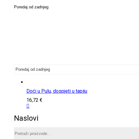
Poredaj od zadnjeg
Doći u Pulu, dospjeti u tapiju
16,72
€
Naslovi
Pretraži: