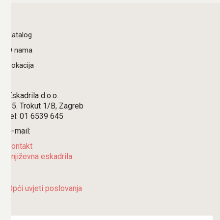
Katalog
O nama
Lokacija
Eskadrila d.o.o.
15. Trokut 1/B, Zagreb
tel: 01 6539 645
e-mail:
kontakt
književna eskadrila
Opći uvjeti poslovanja
Search