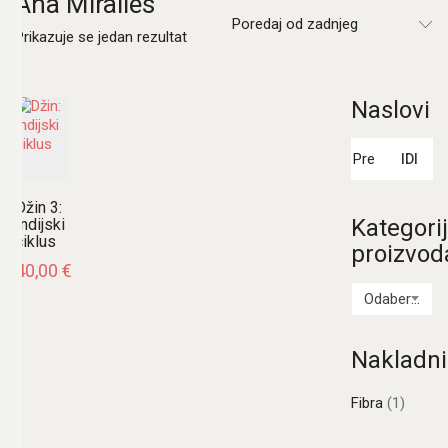
Ana Miralles
Poredaj od zadnjeg
Prikazuje se jedan rezultat
Naslovi
Pretraži:
IDI
Džin 3:
Kategori
Indijski
ciklus
proizvod
40,00
€
Odaberi kategoriju
Nakladni
Fibra
(1)