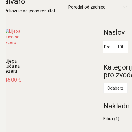
alvaro
Poredaj od zadnjeg
Prikazuje se jedan rezultat
Naslovi
Pretraži:
IDI
Lijepa
Kategori
kuća na
jezeru
proizvod
45,00
€
Odaberi kategoriju
Nakladni
Fibra
(1)