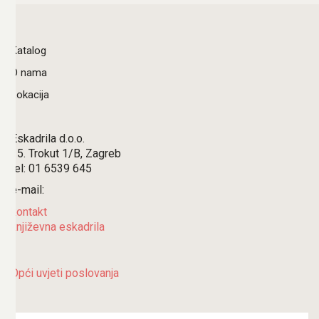
Katalog
O nama
Lokacija
Eskadrila d.o.o.
15. Trokut 1/B, Zagreb
tel: 01 6539 645
e-mail:
kontakt
književna eskadrila
Opći uvjeti poslovanja
Search