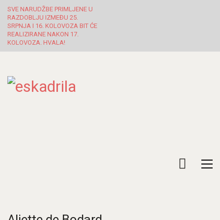
SVE NARUDŽBE PRIMLJENE U
RAZDOBLJU IZMEĐU 25.
SRPNJA I 16. KOLOVOZA BIT ĆE
REALIZIRANE NAKON 17.
KOLOVOZA. HVALA!
Aliette de Bodard