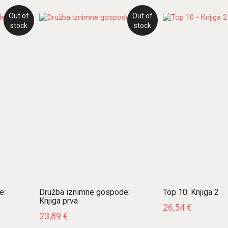
Out of
Out of
stock
stock
e:
Družba iznimne gospode:
Top 10: Knjiga 2
Knjiga prva
26,54
€
23,89
€