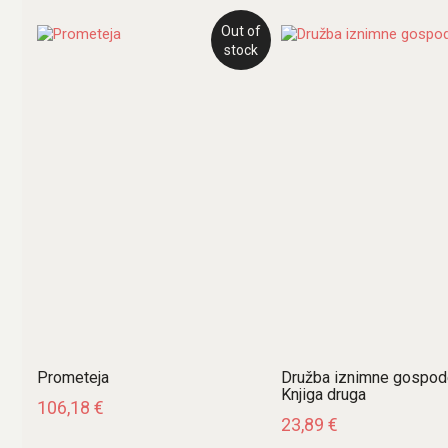
najnovijem
Out of
stock
Prometeja
Družba iznimne gospod
Knjiga druga
106,18
€
23,89
€