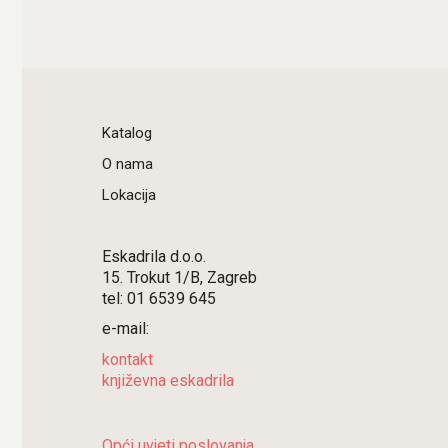
Katalog
O nama
Lokacija
Eskadrila d.o.o.
15. Trokut 1/B, Zagreb
tel: 01 6539 645
e-mail:
kontakt
književna eskadrila
Opći uvjeti poslovanja