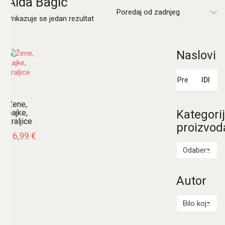
Aida Bagić
Poredaj od zadnjeg
Prikazuje se jedan rezultat
Naslovi
Pretraži:
IDI
Žene,
Kategori
bajke,
kraljice
proizvod
16,99
€
Odaberi kategoriju
Autor
Bilo koji Autor