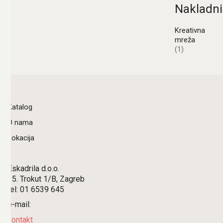
Nakladni
Kreativna
mreža
(1)
Katalog
O nama
Lokacija
Eskadrila d.o.o.
15. Trokut 1/B, Zagreb
tel: 01 6539 645
e-mail:
kontakt