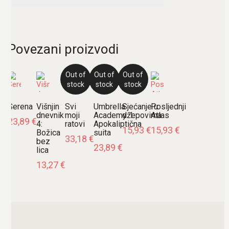
Povezani proizvodi
Out of
Out of
Out of
stock
stock
stock
Serena
Višnjin
Svi
Umbrella
Sjećanje u
Posljednji
dnevnik
moji
Academy 1:
džepovima
Atlas
23,89
€
4:
ratovi
Apokaliptična
15,93
€
15,93
€
Božica
suita
33,18
€
bez
23,89
€
lica
13,27
€