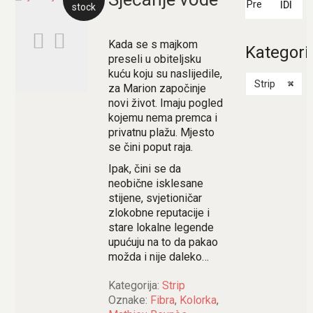
IDI
stock
Kada se s majkom
Kategori
preseli u obiteljsku
kuću koju su naslijedile,
Strip
×
za Marion započinje
novi život. Imaju pogled
kojemu nema premca i
privatnu plažu. Mjesto
se čini poput raja.
Ipak, čini se da
neobične isklesane
stijene, svjetioničar
zlokobne reputacije i
stare lokalne legende
upućuju na to da pakao
možda i nije daleko…
Kategorija:
Strip
Oznake:
Fibra
,
Kolorka
,