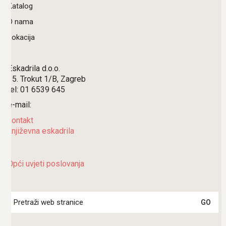
Katalog
O nama
Lokacija
Eskadrila d.o.o.
15. Trokut 1/B, Zagreb
tel: 01 6539 645
e-mail:
kontakt
književna eskadrila
Opći uvjeti poslovanja
Search
for: