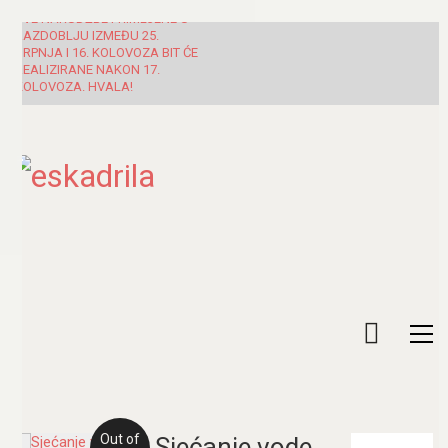
SVE NARUDŽBE PRIMLJENE U
RAZDOBLJU IZMEĐU 25.
SRPNJA I 16. KOLOVOZA BIT ĆE
REALIZIRANE NAKON 17.
KOLOVOZA. HVALA!
Out of
Sjećanje vode
Pretraži: