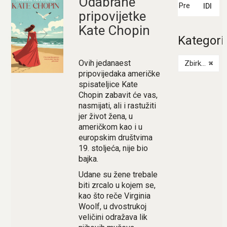
Odabrane
IDI
pripovijetke
Kate Chopin
Kategori
Ovih jedanaest
Zbirka priča
×
pripovijedaka američke
spisateljice Kate
Chopin zabavit će vas,
nasmijati, ali i rastužiti
jer život žena, u
američkom kao i u
europskim društvima
19. stoljeća, nije bio
bajka.
Udane su žene trebale
biti zrcalo u kojem se,
kao što reče Virginia
Woolf, u dvostrukoj
veličini odražava lik