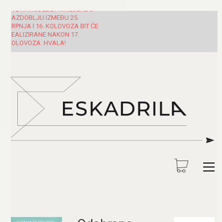
SVE NARUDŽBE PRIMLJENE U
RAZDOBLJU IZMEĐU 25.
SRPNJA I 16. KOLOVOZA BIT ĆE
REALIZIRANE NAKON 17.
KOLOVOZA. HVALA!
Pretraži: