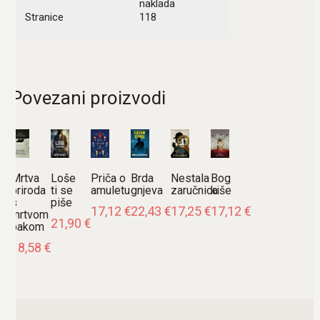
naklada
Stranice
118
Povezani proizvodi
Mrtva
Loše
Priča o
Brda
Nestala
Bog
priroda
ti se
amuletu
gnjeva
zaručnica
kiše
s
piše
17,12
€
22,43
€
17,25
€
17,12
€
mrtvom
21,90
€
bakom
18,58
€