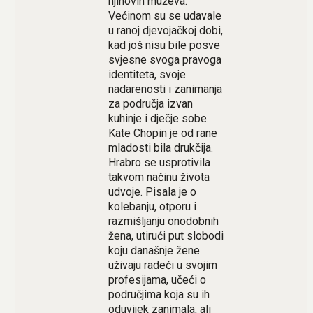
njihovih muževa.
Većinom su se udavale
u ranoj djevojačkoj dobi,
kad još nisu bile posve
svjesne svoga pravoga
identiteta, svoje
nadarenosti i zanimanja
za područja izvan
kuhinje i dječje sobe.
Kate Chopin je od rane
mladosti bila drukčija.
Hrabro se usprotivila
takvom načinu života
udvoje. Pisala je o
kolebanju, otporu i
razmišljanju onodobnih
žena, utirući put slobodi
koju današnje žene
uživaju radeći u svojim
profesijama, učeći o
područjima koja su ih
oduvijek zanimala, ali