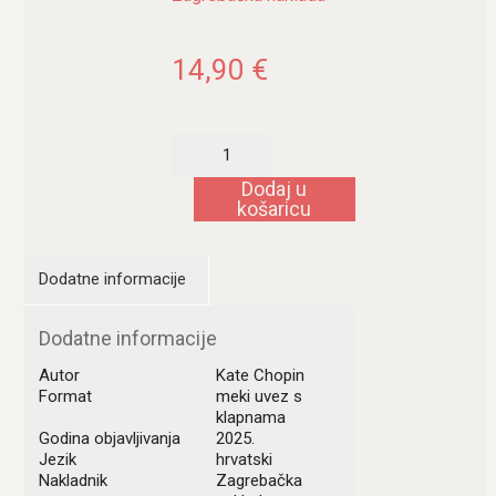
14,90
€
Odabrane
pripovijetke
Kate
Dodaj u
Chopin
košaricu
količina
Dodatne informacije
Dodatne informacije
Autor
Kate Chopin
Format
meki uvez s
klapnama
Godina objavljivanja
2025.
Jezik
hrvatski
Nakladnik
Zagrebačka