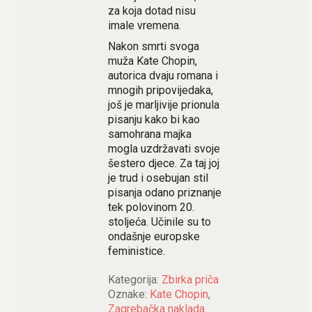
za koja dotad nisu
imale vremena.
Nakon smrti svoga
muža Kate Chopin,
autorica dvaju romana i
mnogih pripovijedaka,
još je marljivije prionula
pisanju kako bi kao
samohrana majka
mogla uzdržavati svoje
šestero djece. Za taj joj
je trud i osebujan stil
pisanja odano priznanje
tek polovinom 20.
stoljeća. Učinile su to
ondašnje europske
feministice.
Kategorija:
Zbirka priča
Oznake:
Kate Chopin
,
Zagrebačka naklada