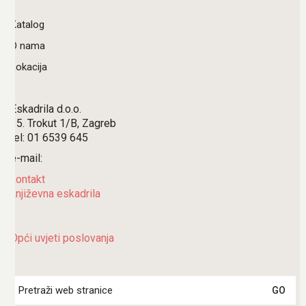
Katalog
O nama
Lokacija
Eskadrila d.o.o.
15. Trokut 1/B, Zagreb
tel: 01 6539 645
e-mail:
kontakt
književna eskadrila
Opći uvjeti poslovanja
Search
for: